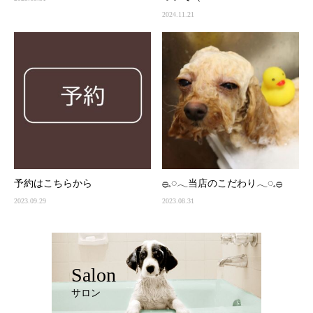
2024.11.21
予約はこちらから
𓐍𓈒◌𓂃当店のこだわり𓂃◌𓈒𓐍
2023.09.29
2023.08.31
Salon
サロン