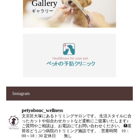
Gallery
ギャラリー
Instagram
petyobouc_wellness
文京区大塚にあるトリミングサロンです。
生活スタイルに合
ったカットや似合わせカットなど柔軟にご提案いたします♪
ご質問やご相談は、お電話にてお問い合わせください。
🏥茗
荷谷どうぶつ病院のトリミング施設です。
.
営業時間 10：
00～18：30
定休日 無し