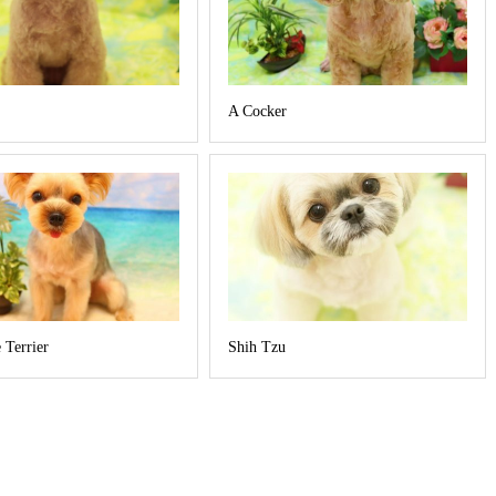
A Cocker
 Terrier
Shih Tzu