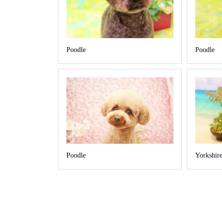
Poodle
Poodle
Poodle
Yorkshire