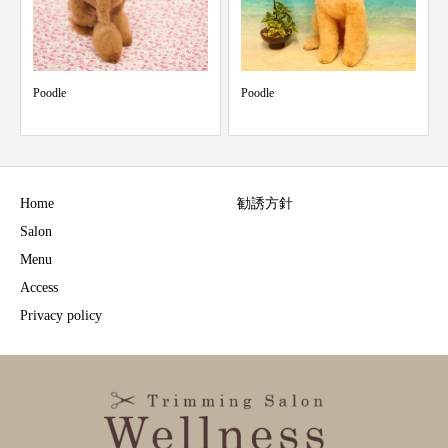
Poodle
Poodle
Home
勧誘方針
Salon
Menu
Access
Privacy policy