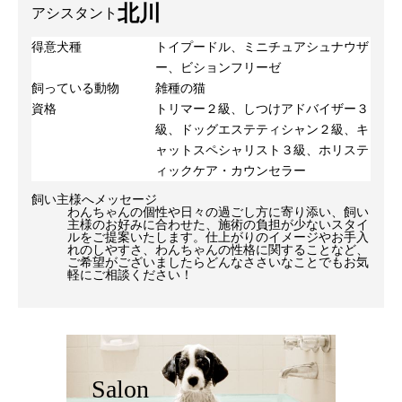
北川
アシスタント
得意犬種
トイプードル、ミニチュアシュナウザ
ー、ビションフリーゼ
飼っている動物
雑種の猫
資格
トリマー２級、しつけアドバイザー３
級、ドッグエステティシャン２級、キ
ャットスペシャリスト３級、ホリステ
ィックケア・カウンセラー
飼い主様へメッセージ
わんちゃんの個性や日々の過ごし方に寄り添い、飼い
主様のお好みに合わせた、施術の負担が少ないスタイ
ルをご提案いたします。仕上がりのイメージやお手入
れのしやすさ、わんちゃんの性格に関することなど、
ご希望がございましたらどんなささいなことでもお気
軽にご相談ください！
Salon