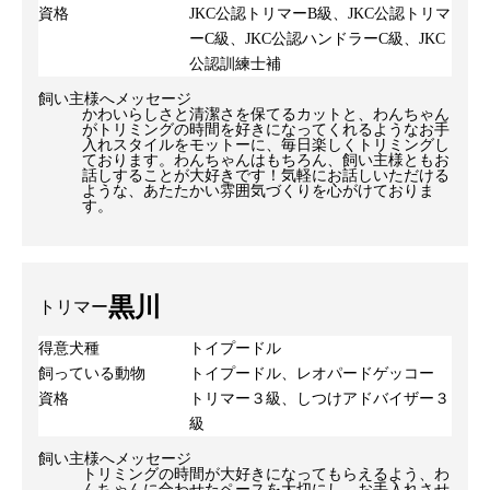
資格
JKC公認トリマーB級、JKC公認トリマ
ーC級、JKC公認ハンドラーC級、JKC
公認訓練士補
飼い主様へメッセージ
かわいらしさと清潔さを保てるカットと、わんちゃん
がトリミングの時間を好きになってくれるようなお手
入れスタイルをモットーに、毎日楽しくトリミングし
ております。わんちゃんはもちろん、飼い主様ともお
話しすることが大好きです！気軽にお話しいただける
ような、あたたかい雰囲気づくりを心がけておりま
す。
黒川
トリマー
得意犬種
トイプードル
飼っている動物
トイプードル、レオパードゲッコー
資格
トリマー３級、しつけアドバイザー３
級
飼い主様へメッセージ
トリミングの時間が大好きになってもらえるよう、わ
んちゃんに合わせたペースを大切にし、お手入れさせ