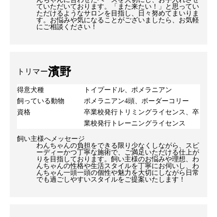
ていただいております。「また来たい！」と思ってい
ただけるようなサロンを目指し、日々努めてまいりま
す。お悩みや気になることがございましたら、お気軽
にご相談ください！
濱野
トリマー
得意犬種
トイプードル、ポメラニアン
飼っている動物
ポメラニアン4頭、ボーダーコリー
資格
卒業校発行トリミングライセンス、卒
業校発行トレーニングライセンス
飼い主様へメッセージ
わんちゃんの負担をできる限り少なくしながら、スピ
ーディーかつ丁寧な施術で、ご満足いただける仕上が
りを目指しております。飼い主様のお悩みや理想、わ
んちゃんの性格や生活スタイルを丁寧にお伺いし、わ
んちゃん一頭一頭の個性や魅力を大切にしながら日常
でも過ごしやすいスタイルをご提案いたします！