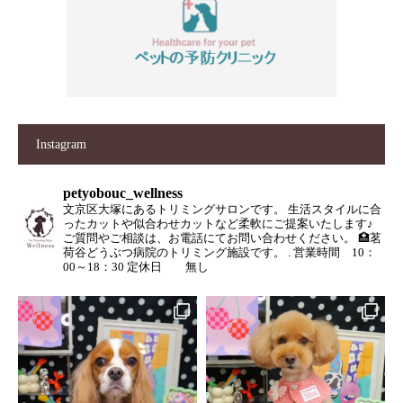
Instagram
petyobouc_wellness
文京区大塚にあるトリミングサロンです。
生活スタイルに合
ったカットや似合わせカットなど柔軟にご提案いたします♪
ご質問やご相談は、お電話にてお問い合わせください。
🏥茗
荷谷どうぶつ病院のトリミング施設です。
.
営業時間 10：
00～18：30
定休日 無し