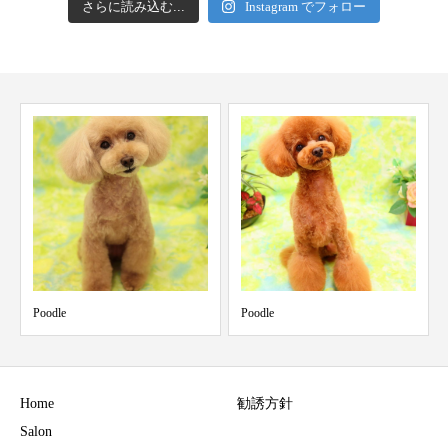
さらに読み込む...
Instagram でフォロー
Poodle
Poodle
Yor
Home
勧誘方針
Salon