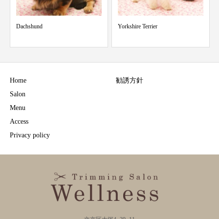
Dachshund
Yorkshire Terrier
Home
勧誘方針
Salon
Menu
Access
Privacy policy