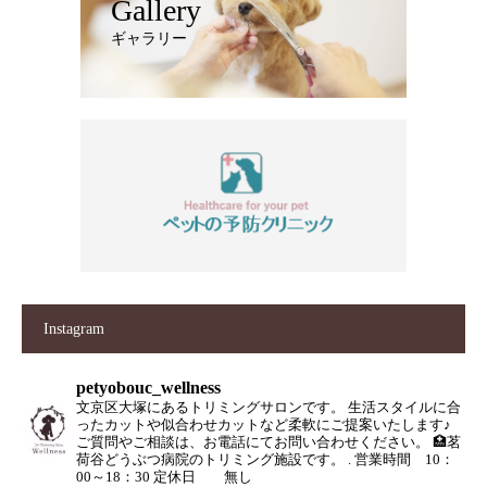
Gallery
ギャラリー
Instagram
petyobouc_wellness
文京区大塚にあるトリミングサロンです。
生活スタイルに合
ったカットや似合わせカットなど柔軟にご提案いたします♪
ご質問やご相談は、お電話にてお問い合わせください。
🏥茗
荷谷どうぶつ病院のトリミング施設です。
.
営業時間 10：
00～18：30
定休日 無し