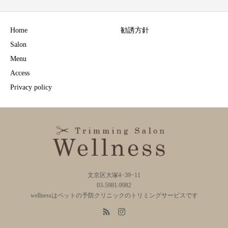
Home
勧誘方針
Salon
Menu
Access
Privacy policy
文京区大塚4−39−11
03-5981-9982
wellnessはペットの予防クリニックのトリミングサービスです