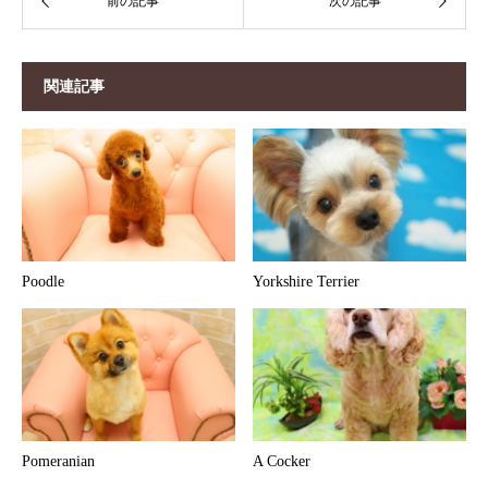
関連記事
Poodle
Yorkshire Terrier
Pomeranian
A Cocker