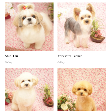
Shih Tzu
Yorkshire Terrier
Gallery
Gallery