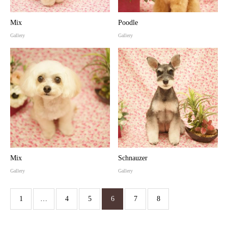
Mix
Poodle
Gallery
Gallery
Mix
Schnauzer
Gallery
Gallery
1
…
4
5
6
7
8