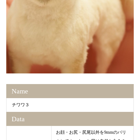
Name
チワワ３
Data
お顔・お尻・尻尾以外を9mmのバリ