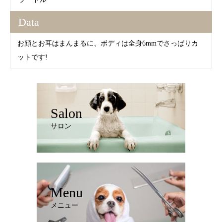
Data
お顔とお耳はまんまるに、ボディは全身6mmでさっぱりカ
ットです!
Salon
サロン
Menu
メニュー